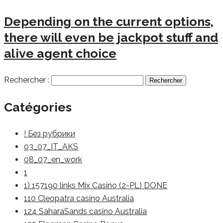
Depending on the current options,
there will even be jackpot stuff and
alive agent choice
Rechercher :
Catégories
! Без рубрики
03_07_IT_AKS
08_07_en_work
1
1) 157190 links Mix Casino (2-PL) DONE
110 Cleopatra casino Australia
124 SaharaSands casino Australia