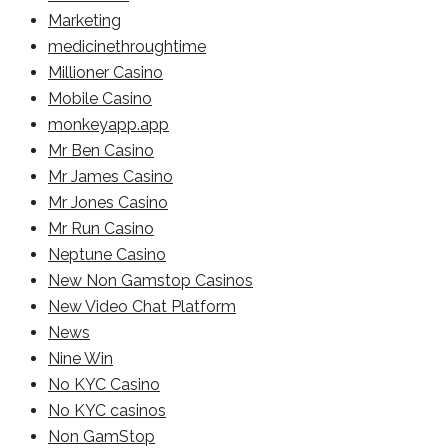
Marketing
medicinethroughtime
Millioner Casino
Mobile Casino
monkeyapp.app
Mr Ben Casino
Mr James Casino
Mr Jones Casino
Mr Run Casino
Neptune Casino
New Non Gamstop Casinos
New Video Chat Platform
News
Nine Win
No KYC Casino
No KYC casinos
Non GamStop