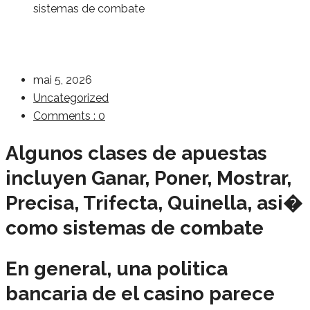
sistemas de combate
mai 5, 2026
Uncategorized
Comments : 0
Algunos clases de apuestas
incluyen Ganar, Poner, Mostrar,
Precisa, Trifecta, Quinella, asi�
como sistemas de combate
En general, una politica
bancaria de el casino parece