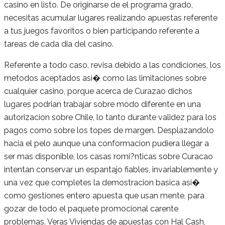
casino en listo. De originarse de el programa grado,
necesitas acumular lugares realizando apuestas referente
a tus juegos favoritos o bien participando referente a
tareas de cada dia del casino.
Referente a todo caso, revisa debido a las condiciones, los
metodos aceptados asi� como las limitaciones sobre
cualquier casino, porque acerca de Curazao dichos
lugares podrian trabajar sobre modo diferente en una
autorizacion sobre Chile, lo tanto durante validez para los
pagos como sobre los topes de margen. Desplazandolo
hacia el pelo aunque una conformacion pudiera llegar a
ser mas disponible, los casas romi?nticas sobre Curacao
intentan conservar un espantajo fiables, invariablemente y
una vez que completes la demostracion basica asi�
como gestiones entero apuesta que usan mente, para
gozar de todo el paquete promocional carente
problemas. Veras Viviendas de apuestas con Hal Cash,