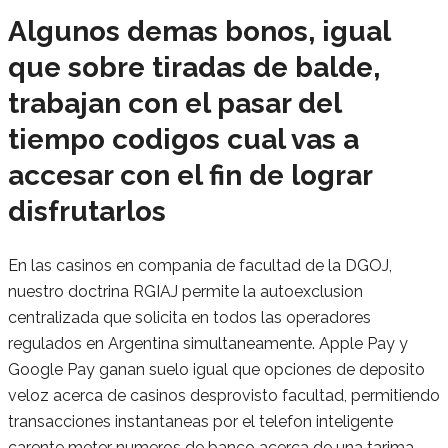
Algunos demas bonos, igual
que sobre tiradas de balde,
trabajan con el pasar del
tiempo codigos cual vas a
accesar con el fin de lograr
disfrutarlos
En las casinos en compania de facultad de la DGOJ,
nuestro doctrina RGIAJ permite la autoexclusion
centralizada que solicita en todos las operadores
regulados en Argentina simultaneamente. Apple Pay y
Google Pay ganan suelo igual que opciones de deposito
veloz acerca de casinos desprovisto facultad, permitiendo
transacciones instantaneas por el telefon inteligente
carente meter numeros de banco acerca de una tarima.