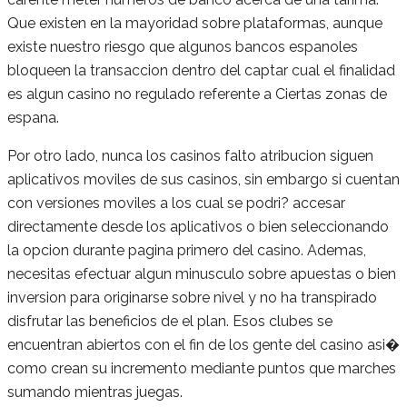
Que existen en la mayoridad sobre plataformas, aunque
existe nuestro riesgo que algunos bancos espanoles
bloqueen la transaccion dentro del captar cual el finalidad
es algun casino no regulado referente a Ciertas zonas de
espana.
Por otro lado, nunca los casinos falto atribucion siguen
aplicativos moviles de sus casinos, sin embargo si cuentan
con versiones moviles a los cual se podri? accesar
directamente desde los aplicativos o bien seleccionando
la opcion durante pagina primero del casino. Ademas,
necesitas efectuar algun minusculo sobre apuestas o bien
inversion para originarse sobre nivel y no ha transpirado
disfrutar las beneficios de el plan. Esos clubes se
encuentran abiertos con el fin de los gente del casino asi�
como crean su incremento mediante puntos que marches
sumando mientras juegas.