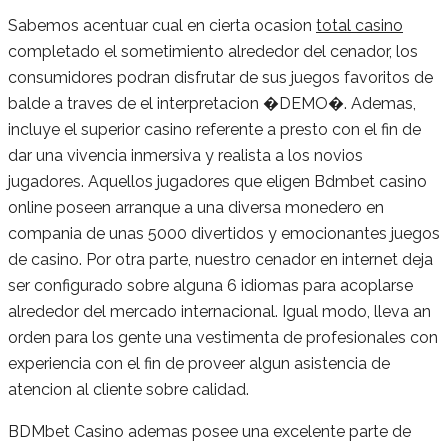
Sabemos acentuar cual en cierta ocasion
total casino
completado el sometimiento alrededor del cenador, los
consumidores podran disfrutar de sus juegos favoritos de
balde a traves de el interpretacion �DEMO�. Ademas,
incluye el superior casino referente a presto con el fin de
dar una vivencia inmersiva y realista a los novios
jugadores. Aquellos jugadores que eligen Bdmbet casino
online poseen arranque a una diversa monedero en
compania de unas 5000 divertidos y emocionantes juegos
de casino. Por otra parte, nuestro cenador en internet deja
ser configurado sobre alguna 6 idiomas para acoplarse
alrededor del mercado internacional. Igual modo, lleva an
orden para los gente una vestimenta de profesionales con
experiencia con el fin de proveer algun asistencia de
atencion al cliente sobre calidad.
BDMbet Casino ademas posee una excelente parte de