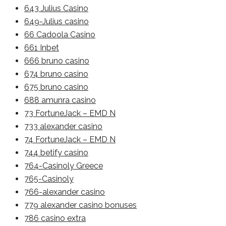
643 Julius Casino
649-Julius casino
66 Cadoola Casino
661 Inbet
666 bruno casino
674 bruno casino
675 bruno casino
688 amunra casino
73 FortuneJack – EMD N
733 alexander casino
74 FortuneJack – EMD N
744 betify casino
764-Casinoly Greece
765-Casinoly
766-alexander casino
779 alexander casino bonuses
786 casino extra