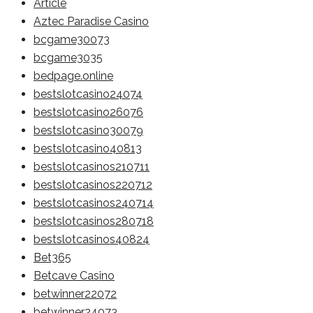
Article
Aztec Paradise Casino
bcgame30073
bcgame3035
bedpage.online
bestslotcasino24074
bestslotcasino26076
bestslotcasino30079
bestslotcasino40813
bestslotcasinos210711
bestslotcasinos220712
bestslotcasinos240714
bestslotcasinos280718
bestslotcasinos40824
Bet365
Betcave Casino
betwinner22072
betwinner24073