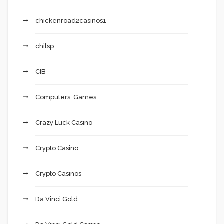
chickenroad2casinos1
chilsp
CIB
Computers, Games
Crazy Luck Casino
Crypto Casino
Crypto Casinos
Da Vinci Gold