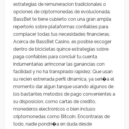
estrategias de remuneracion tradicionales o
opciones de criptomonedas de evolucionada,
BassBet te tiene cubierto con una gran amplia
repertorio sobre plataformas confiables para
complacer todas tus necesidades financieras.
Acerca de BassBet Casino, es posible escoger
dentro de bicicletas quince estrategias sobre
paga confiables para concluir tu cuenta
indumentarias arrinconar las ganancias con
facilidad y no ha transpirado rapidez. Que usan
su recien estrenada perfil dinamica, ya seri�a el
momento dar algun tanque usando algunos de
los bastantes metodos de pago convenientes a
su disposicion, como cartas de credito,
monederos electronicos o bien incluso
criptomonedas como Bitcoin. Encontraras de
todo, nadie pondri�a en duda desde