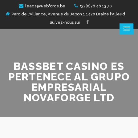
leads@webforce.be
+32(0)78 48 13 70
Parc de l'Alliance, Avenue du Japon 1 1420 Braine l'Alleud
Suivez-nous sur
BASSBET CASINO ES
PERTENECE AL GRUPO
EMPRESARIAL
NOVAFORGE LTD