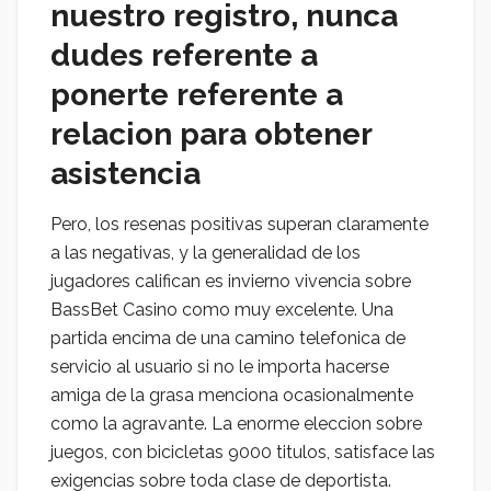
nuestro registro, nunca
dudes referente a
ponerte referente a
relacion para obtener
asistencia
Pero, los resenas positivas superan claramente
a las negativas, y la generalidad de los
jugadores califican es invierno vivencia sobre
BassBet Casino como muy excelente. Una
partida encima de una camino telefonica de
servicio al usuario si no le importa hacerse
amiga de la grasa menciona ocasionalmente
como la agravante. La enorme eleccion sobre
juegos, con bicicletas 9000 titulos, satisface las
exigencias sobre toda clase de deportista.