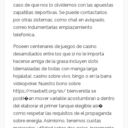
caso de que nos lo olvidemos con las apuestas
zapatillas deportivas. Se puede contactarlos
por otras sistemas, como chat en avispado,
correo indumentarias emplazamiento
telefonica.
Poseen centenares de juegos de casino
desarrollados entre los que si no le importa
hacerse amiga de la grasa incluyen slots
(demasiadas de todas con manga larga
hojalata), casino sobre vivo, bingo o en la barra
videopoker. Nuestro bono sobre
https://maxbett.org/es/
bienvenida se
podri�an mover variable acostumbran a dentro
del elaborar el primer tanque elegible asi�
como respetar las requisitos de el propaganda
sobre energia. Asimismo, tenemos cuotas