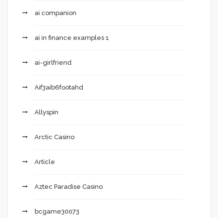
ai companion
ai in finance examples 1
ai-girlfriend
Aif3aib6footahd
Allyspin
Arctic Casino
Article
Aztec Paradise Casino
bcgame30073