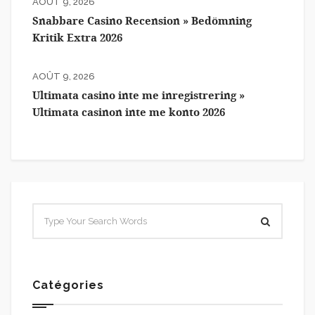
AOÛT 9, 2026
Snabbare Casino Recension » Bedömning
Kritik Extra 2026
AOÛT 9, 2026
Ultimata casino inte me inregistrering »
Ultimata casinon inte me konto 2026
Catégories