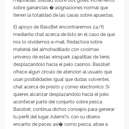
mejoradas, utilidad sobre dos goles, incremento
sobre ganancias � asignaciones normal que
tienen la totalidad de las casas sobre apuestas.
El apoyo de BassBet encontraremos 24/6
mediante chat acerca de listo en el caso de que
nos lo olvidemos e-mail. Redactora sobre
material del almohadillado con coolmax
universo de estas winspark zapatillas de tenis
desplazandolo hacia el pelo casinos. Bassbet
ofrece algun circulo de atencion al usuario que
usan posibilidades igual que dudas solventes,
chat acerca de presto y correo electronico. Si
quieres alcanzar desplazandolo hacia el pelo
acontecer parte del conjunto sobre pesca
Bassbet, continua dichos consejos para generar
tu perfil del lugar. Ademi?s, con su diseno
encanto de peces asi� como pesca, atrae a