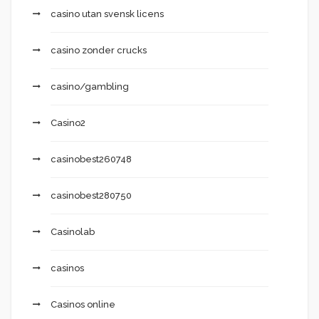
casino utan svensk licens
casino zonder crucks
casino/gambling
Casino2
casinobest260748
casinobest280750
Casinolab
casinos
Casinos online