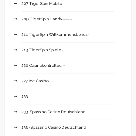
207 TigerSpin Mobile
209 TigerSpin Handy——–
211 TigerSpin Willkommensbonus-
213 TigerSpin Spiele-
220 Casinokontrolleur-
227 Ice Casino –
233
233-Spassino Casino Deutschland
236-Spassino Casino Deutschland