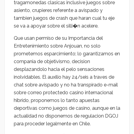
tragamonedas clasicas inclusive juegos sobre
asiento, crupieres referente a avispado y
tambien juegos de crash que haran cual tu eje
se va a apoyar sobre el silli�n acelere.
Que usan permiso de su Importancia del
Entretenimiento sobre Anjouan, no solo
prometemos esparcimiento; lo garantizamos en
compania de objetivismo, decision
desplazandolo hacia el pelo sensaciones
inolvidables. El auxilio hay 24/seis a traves de
chat sobre avispado y no ha transpirado e-mail
sobre correo protectedo casino internacional
hibrido, proponemos lo tanto apuestas
deportivas como juegos de casino, aunque en la
actualidad no disponemos de regulacion DGOJ
para proceder legalmente en Chile.