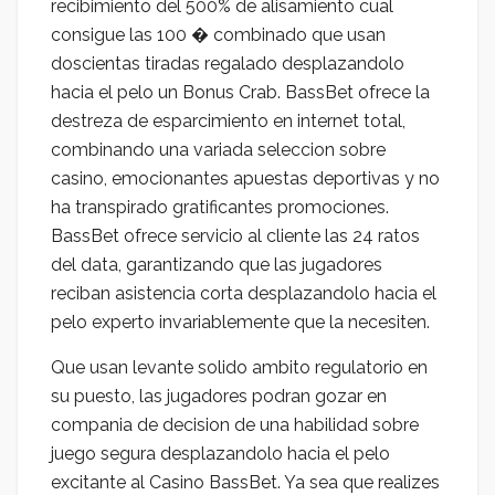
recibimiento del 500% de alisamiento cual
consigue las 100 � combinado que usan
doscientas tiradas regalado desplazandolo
hacia el pelo un Bonus Crab. BassBet ofrece la
destreza de esparcimiento en internet total,
combinando una variada seleccion sobre
casino, emocionantes apuestas deportivas y no
ha transpirado gratificantes promociones.
BassBet ofrece servicio al cliente las 24 ratos
del data, garantizando que las jugadores
reciban asistencia corta desplazandolo hacia el
pelo experto invariablemente que la necesiten.
Que usan levante solido ambito regulatorio en
su puesto, las jugadores podran gozar en
compania de decision de una habilidad sobre
juego segura desplazandolo hacia el pelo
excitante al Casino BassBet. Ya sea que realizes