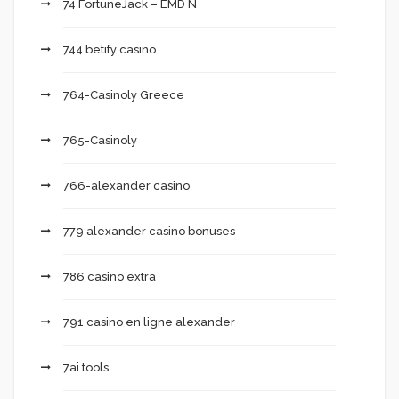
74 FortuneJack – EMD N
744 betify casino
764-Casinoly Greece
765-Casinoly
766-alexander casino
779 alexander casino bonuses
786 casino extra
791 casino en ligne alexander
7ai.tools