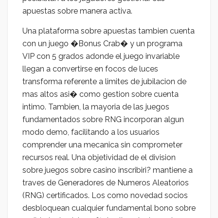
apuestas sobre manera activa.
Una plataforma sobre apuestas tambien cuenta
con un juego �Bonus Crab� y un programa
VIP con 5 grados adonde el juego invariable
llegan a convertirse en focos de luces
transforma referente a limites de jubilacion de
mas altos asi� como gestion sobre cuenta
intimo. Tambien, la mayoria de las juegos
fundamentados sobre RNG incorporan algun
modo demo, facilitando a los usuarios
comprender una mecanica sin comprometer
recursos real. Una objetividad de el division
sobre juegos sobre casino inscribiri? mantiene a
traves de Generadores de Numeros Aleatorios
(RNG) certificados. Los como novedad socios
desbloquean cualquier fundamental bono sobre