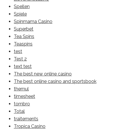
Spellen
Spiele
Spinmama Casino
Superbet
Tea Spins
Teaspins
test
Test 2
text test
The best new online casino
The best online casino and sportsbook
themul
timesheet
tombro
Total
traitements
Tropica Casino