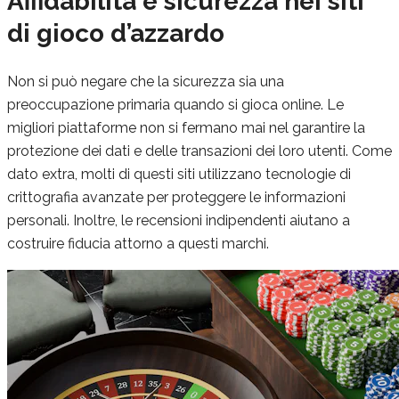
Affidabilità e sicurezza nei siti
di gioco d’azzardo
Non si può negare che la sicurezza sia una
preoccupazione primaria quando si gioca online. Le
migliori piattaforme non si fermano mai nel garantire la
protezione dei dati e delle transazioni dei loro utenti. Come
dato extra, molti di questi siti utilizzano tecnologie di
crittografia avanzate per proteggere le informazioni
personali. Inoltre, le recensioni indipendenti aiutano a
costruire fiducia attorno a questi marchi.