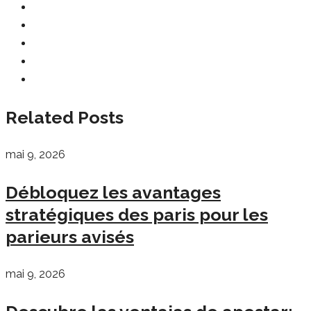
Related Posts
mai 9, 2026
Débloquez les avantages
stratégiques des paris pour les
parieurs avisés
mai 9, 2026