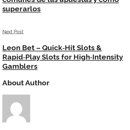
superarlos
Next Post
Leon Bet – Quick‑Hit Slots &
Rapid‑Play Slots for High‑Intensity
Gamblers
About Author