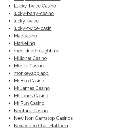
Lucky Twice Casino
lucky-barry-casino
lucky-twice
lucky-twice-casin
Madcasino
Marketing
medicinethroughtime
Millioner Casino
Mobile Casino
monkeyapp.app
Mr Ben Casino
Mr James Casino
Mr Jones Casino
Mr Run Casino
Neptune Casino
New Non Gamstop Casinos
New Video Chat Platform