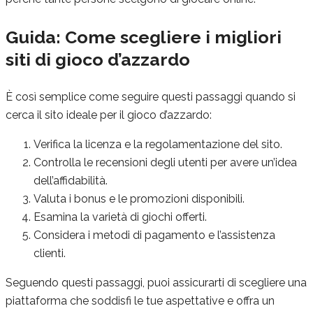
Guida: Come scegliere i migliori
siti di gioco d’azzardo
È così semplice come seguire questi passaggi quando si
cerca il sito ideale per il gioco d’azzardo:
Verifica la licenza e la regolamentazione del sito.
Controlla le recensioni degli utenti per avere un’idea
dell’affidabilità.
Valuta i bonus e le promozioni disponibili.
Esamina la varietà di giochi offerti.
Considera i metodi di pagamento e l’assistenza
clienti.
Seguendo questi passaggi, puoi assicurarti di scegliere una
piattaforma che soddisfi le tue aspettative e offra un