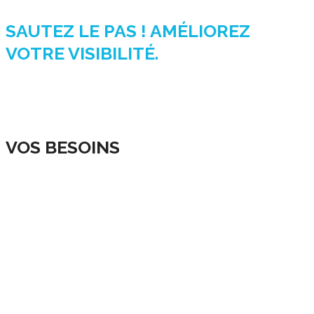
SAUTEZ LE PAS ! AMÉLIOREZ
VOTRE VISIBILITÉ.
Nous défendons les TPE et PME en modifiant leurs
pratiques de communication.
VOS BESOINS
Un site web interactif et responsive
Améliorer votre visibilité
Webforce
Contactez-nous !