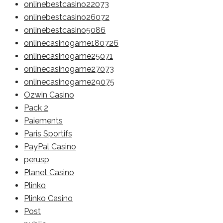
onlinebestcasino22073
onlinebestcasino26072
onlinebestcasino5086
onlinecasinogame180726
onlinecasinogame25071
onlinecasinogame27073
onlinecasinogame29075
Ozwin Casino
Pack 2
Paiements
Paris Sportifs
PayPal Casino
perusp
Planet Casino
Plinko
Plinko Casino
Post