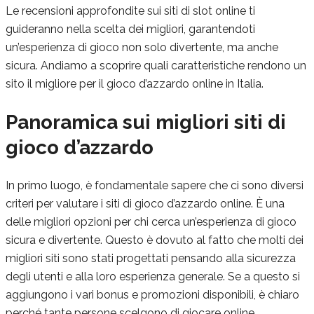
Le recensioni approfondite sui siti di slot online ti
guideranno nella scelta dei migliori, garantendoti
un’esperienza di gioco non solo divertente, ma anche
sicura. Andiamo a scoprire quali caratteristiche rendono un
sito il migliore per il gioco d’azzardo online in Italia.
Panoramica sui migliori siti di
gioco d’azzardo
In primo luogo, è fondamentale sapere che ci sono diversi
criteri per valutare i siti di gioco d’azzardo online. È una
delle migliori opzioni per chi cerca un’esperienza di gioco
sicura e divertente. Questo è dovuto al fatto che molti dei
migliori siti sono stati progettati pensando alla sicurezza
degli utenti e alla loro esperienza generale. Se a questo si
aggiungono i vari bonus e promozioni disponibili, è chiaro
perché tante persone scelgono di giocare online.