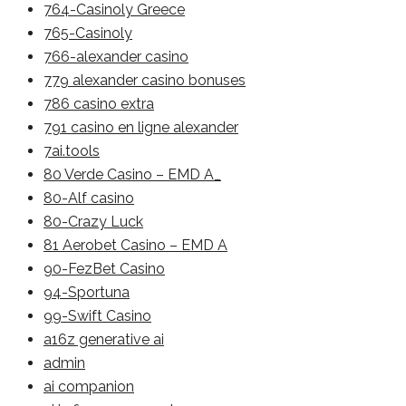
764-Casinoly Greece
765-Casinoly
766-alexander casino
779 alexander casino bonuses
786 casino extra
791 casino en ligne alexander
7ai.tools
80 Verde Casino – EMD A_
80-Alf casino
80-Crazy Luck
81 Aerobet Casino – EMD A
90-FezBet Casino
94-Sportuna
99-Swift Casino
a16z generative ai
admin
ai companion