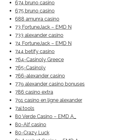
674 bruno casino
675 bruno casino
688 amunra casino
73 FortuneJack – EMD N
733 alexander casino
74 FortuneJack – EMD N
744 betify casino
764-Casinoly Greece
765-Casinoly
766-alexander casino
779 alexander casino bonuses
786 casino extra
791 casino en ligne alexander
7ai.tools
80 Verde Casino – EMD A_
80-Alf casino
80-Crazy Luck