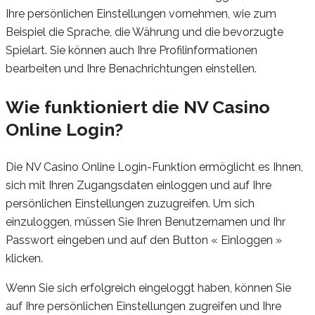
Ihre persönlichen Einstellungen vornehmen, wie zum
Beispiel die Sprache, die Währung und die bevorzugte
Spielart. Sie können auch Ihre Profilinformationen
bearbeiten und Ihre Benachrichtungen einstellen.
Wie funktioniert die NV Casino
Online Login?
Die NV Casino Online Login-Funktion ermöglicht es Ihnen,
sich mit Ihren Zugangsdaten einloggen und auf Ihre
persönlichen Einstellungen zuzugreifen. Um sich
einzuloggen, müssen Sie Ihren Benutzernamen und Ihr
Passwort eingeben und auf den Button « Einloggen »
klicken.
Wenn Sie sich erfolgreich eingeloggt haben, können Sie
auf Ihre persönlichen Einstellungen zugreifen und Ihre