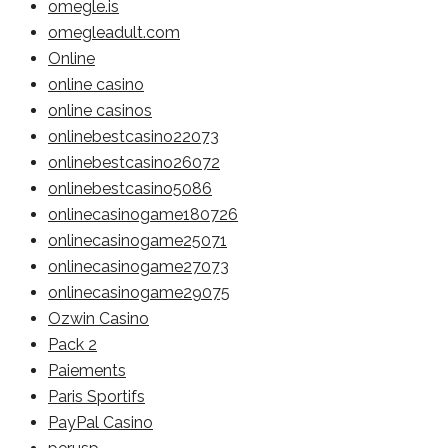
omegle.is
omegleadult.com
Online
online casino
online casinos
onlinebestcasino22073
onlinebestcasino26072
onlinebestcasino5086
onlinecasinogame180726
onlinecasinogame25071
onlinecasinogame27073
onlinecasinogame29075
Ozwin Casino
Pack 2
Paiements
Paris Sportifs
PayPal Casino