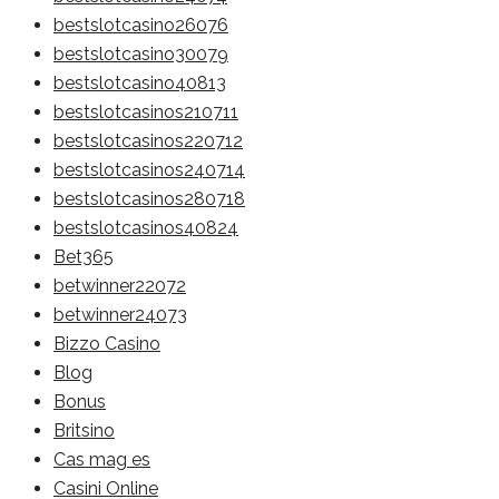
bestslotcasino26076
bestslotcasino30079
bestslotcasino40813
bestslotcasinos210711
bestslotcasinos220712
bestslotcasinos240714
bestslotcasinos280718
bestslotcasinos40824
Bet365
betwinner22072
betwinner24073
Bizzo Casino
Blog
Bonus
Britsino
Cas mag es
Casini Online