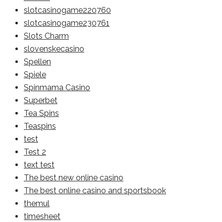
slotcasinogame220760
slotcasinogame230761
Slots Charm
slovenskecasino
Spellen
Spiele
Spinmama Casino
Superbet
Tea Spins
Teaspins
test
Test 2
text test
The best new online casino
The best online casino and sportsbook
themul
timesheet