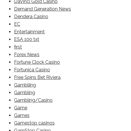
DaVinci Gold Casino
Demand Generation News
Dendera Casino
EC
Entertainment
ESA 100 txt
first
Forex News
Fortune Clock Casino
Fortunica Casino
Free Spins Bet Riviera
Gambliing
Gambling
Gambling/Casino
Game
Games
Gamestop casinos
GamStop Casino