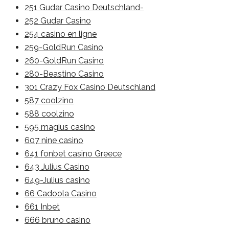
251 Gudar Casino Deutschland-
252 Gudar Casino
254 casino en ligne
259-GoldRun Casino
260-GoldRun Casino
280-Beastino Casino
301 Crazy Fox Casino Deutschland
587 coolzino
588 coolzino
595 magius casino
607 nine casino
641 fonbet casino Greece
643 Julius Casino
649-Julius casino
66 Cadoola Casino
661 Inbet
666 bruno casino