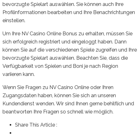
bevorzugte Spielart auswählen. Sie können auch Ihre
Profilinformationen bearbeiten und Ihre Benachrichtungen
einstellen.
Um Ihre NV Casino Online Bonus zu erhalten, müssen Sie
sich erfolgreich registriert und eingeloggt haben. Dann
können Sie auf die verschiedenen Spiele zugreifen und Ihre
bevorzugte Spielart auswählen. Beachten Sie, dass die
Verfügbarkeit von Spielen und Boni je nach Region
variieren kann.
Wenn Sie Fragen zu NV Casino Online oder Ihren
Zugangsdaten haben, können Sie sich an unseren
Kundendienst wenden. Wir sind Ihnen gerne behilflich und
beantworten Ihre Fragen so schnell wie möglich.
Share This Article :