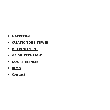
leads@webforce.be
+32(0)78 48 13 70
Parc de l'Alliance, Avenue du Japon 1 1420 Braine l'Alleud
Suivez-nous sur
MARKETING
CREATION DE SITE WEB
REFERENCEMENT
VISIBILITE EN LIGNE
NOS REFERENCES
BLOG
Contact