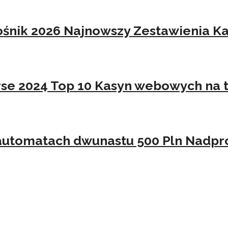
ośnik 2026 Najnowszy Zestawienia K
rse 2024 Top 10 Kasyn webowych na t
w automatach dwunastu 500 Pln Nadpr