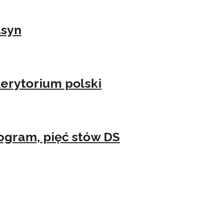
asyn
erytorium polski
ogram, pięć stów DS