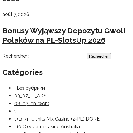
août 7, 2026
Bonusy Wyjąwszy Depozytu Gwoli
Polaków na PL-SlotsUp 2026
Rechercher :
Catégories
! Без рубрики
03_07_IT_AKS
08_07_en_work
1
1) 157190 links Mix Casino (2-PL) DONE
110 Cleopatra casino Australia