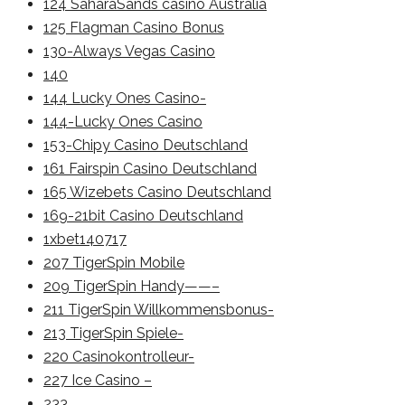
124 SaharaSands casino Australia
125 Flagman Casino Bonus
130-Always Vegas Casino
140
144 Lucky Ones Casino-
144-Lucky Ones Casino
153-Chipy Casino Deutschland
161 Fairspin Casino Deutschland
165 Wizebets Casino Deutschland
169-21bit Casino Deutschland
1xbet140717
207 TigerSpin Mobile
209 TigerSpin Handy——–
211 TigerSpin Willkommensbonus-
213 TigerSpin Spiele-
220 Casinokontrolleur-
227 Ice Casino –
233