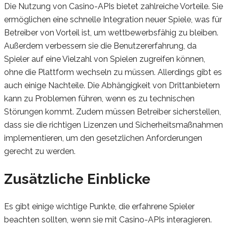
Die Nutzung von Casino-APIs bietet zahlreiche Vorteile. Sie
ermöglichen eine schnelle Integration neuer Spiele, was für
Betreiber von Vorteil ist, um wettbewerbsfähig zu bleiben.
Außerdem verbessern sie die Benutzererfahrung, da
Spieler auf eine Vielzahl von Spielen zugreifen können,
ohne die Plattform wechseln zu müssen. Allerdings gibt es
auch einige Nachteile. Die Abhängigkeit von Drittanbietern
kann zu Problemen führen, wenn es zu technischen
Störungen kommt. Zudem müssen Betreiber sicherstellen,
dass sie die richtigen Lizenzen und Sicherheitsmaßnahmen
implementieren, um den gesetzlichen Anforderungen
gerecht zu werden.
Zusätzliche Einblicke
Es gibt einige wichtige Punkte, die erfahrene Spieler
beachten sollten, wenn sie mit Casino-APIs interagieren.