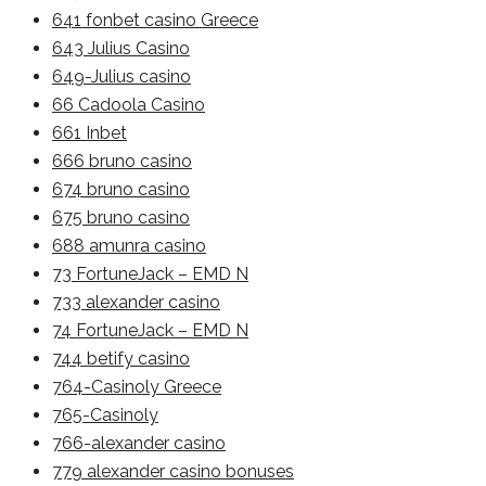
641 fonbet casino Greece
643 Julius Casino
649-Julius casino
66 Cadoola Casino
661 Inbet
666 bruno casino
674 bruno casino
675 bruno casino
688 amunra casino
73 FortuneJack – EMD N
733 alexander casino
74 FortuneJack – EMD N
744 betify casino
764-Casinoly Greece
765-Casinoly
766-alexander casino
779 alexander casino bonuses